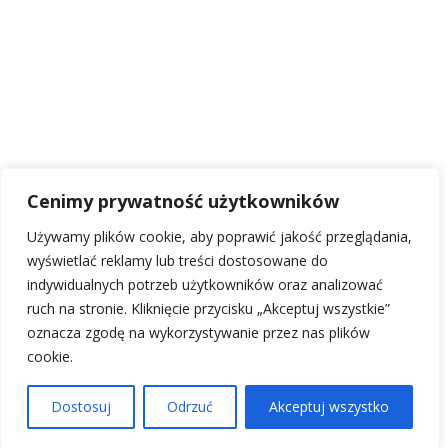
Bezdomna – Kalisz, 09.2026
Młodzieżowy Dom Kultury – wystawa autorska, Kalisz,
10.2026
Ostrowskie Centrum Kultury, wystawa autorska,
Ostrów Wlkp. 02.2027
Cenimy prywatność użytkowników
„Liczy się nie to, na co
Używamy plików cookie, aby poprawić jakość przeglądania,
patrzysz, tylko to, co
wyświetlać reklamy lub treści dostosowane do
widzisz.” /Henry D.
Thoreau/
indywidualnych potrzeb użytkowników oraz analizować
ruch na stronie. Kliknięcie przycisku „Akceptuj wszystkie”
oznacza zgodę na wykorzystywanie przez nas plików
cookie.
Dostosuj
Odrzuć
Akceptuj wszystko