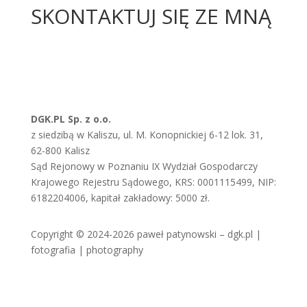
SKONTAKTUJ SIĘ ZE MNĄ
Zadzwoń lub napisz do mnie
E: pawel.patynowski(at)dgk.pl
T: 691 844 668
DGK.PL Sp. z o.o.
z siedzibą w Kaliszu, ul. M. Konopnickiej 6-12 lok. 31,
62-800 Kalisz
Sąd Rejonowy w Poznaniu IX Wydział Gospodarczy
Krajowego Rejestru Sądowego, KRS: 0001115499, NIP:
6182204006, kapitał zakładowy: 5000 zł.
Copyright © 2024-2026 paweł patynowski – dgk.pl |
fotografia | photography
najbliższe wydarzenia