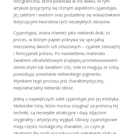
fotograficzna, która powstała w XIX wieku. W tym
artykule przyjrzymy się różnym aspektom cyjanotypii,
jej zaletom i wadom oraz podzielimy się wskazówkami
dotyczącymi tworzenia tych niezwykłych obrazów.
Cyjanotypia, znana również jako niebieski druk, to
proces, w którym papier pokrywa się specjalną
mieszaniną dwóch soli żelazowych – cyjanek żelaza(III)
i ferricyjanek potasu. Po naświetleniu materiału
światłem ultrafioletowym (najlepiej promieniowaniem
słonecznym lub światłem UV), sole te reagują ze sobą,
powodując powstanie niebieskiego pigmentu.
Wynikiem tego procesu jest charakterystyczny,
niepowtarzalny niebieski obraz.
Jedną z największych zalet cyjanotypii jest jej estetyka.
Niebieskie tony, które można osiągnąć za pomocą tej
techniki, są niezwykle atrakcyjne i dają zdjęciom
oryginalny i artystyczny wygląd. Obrazy cyjanotypowe
mają często nostalgiczny charakter, co czyni je
idealnymi dla osób poszukujących unikalnego stylu w