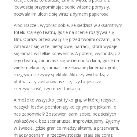
ledwością przypominając sobie własne pomysły,
pozwala im ulotnić się wraz z dymem papierosa.
Albo inaczej, wyobraź sobie, że siedzisz w aksamitnym
fotelu starego teatru, gdzie na scenie rozgrywa się
film. Obrazy przesuwają się przed twoimi oczami, a ty
zatracasz się w tej nietypowej narracji, która wydaje
się łamać wszelkie konwencje. A potem, wychodząc z
tego teatru, zanurzasz się w ciemności kina, gdzie na
wielkim ekranie, zamiast oczekiwanej kinematografii,
rozgrywa się żywy spektakl. Aktorzy wychodzą z
płótna, a ty zastanawiasz się, czy to jeszcze
rzeczywistość, czy może fantazja.
A może to wszystko jest tylko grą, w której reżyser,
naszych losów, pochłonięty kolejnymi projektami, o
nas zapomniał? Zostawieni sami sobie, bez ścisłych
wskazówek, bez scenariusza, improwizujemy. Żyjemy
w świecie, gdzie granice między aktami, a przerwami,
między scenami a rzeczywistością, stają się coraz