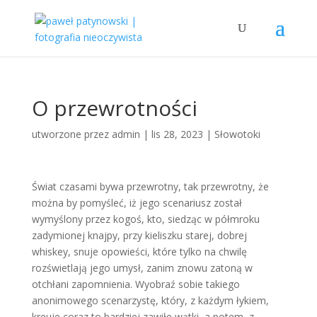
O przewrotności
utworzone przez
admin
|
lis 28, 2023
|
Słowotoki
Świat czasami bywa przewrotny, tak przewrotny, że
można by pomyśleć, iż jego scenariusz został
wymyślony przez kogoś, kto, siedząc w półmroku
zadymionej knajpy, przy kieliszku starej, dobrej
whiskey, snuje opowieści, które tylko na chwilę
rozświetlają jego umysł, zanim znowu zatoną w
otchłani zapomnienia. Wyobraź sobie takiego
anonimowego scenarzystę, który, z każdym łykiem,
kreuje coraz to bardziej zawiłe wątki, a potem, z