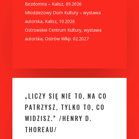
Bezdomna – Kalisz, 09.2026
Młodzieżowy Dom Kultury – wystawa
autorska, Kalisz, 10.2026
Ostrowskie Centrum Kultury, wystawa
autorska, Ostrów Wlkp. 02.2027
„LICZY SIĘ NIE TO, NA CO
PATRZYSZ, TYLKO TO, CO
WIDZISZ.” /HENRY D.
THOREAU/