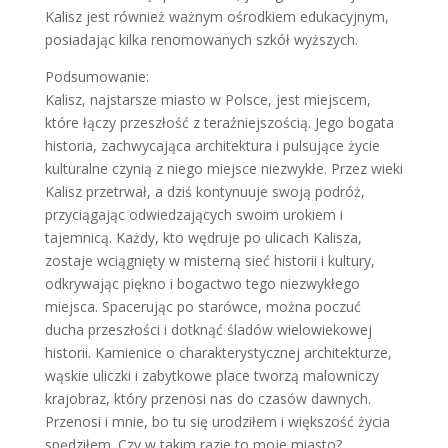
Kalisz jest również ważnym ośrodkiem edukacyjnym,
posiadając kilka renomowanych szkół wyższych.
Podsumowanie:
Kalisz, najstarsze miasto w Polsce, jest miejscem,
które łączy przeszłość z teraźniejszością. Jego bogata
historia, zachwycająca architektura i pulsujące życie
kulturalne czynią z niego miejsce niezwykłe. Przez wieki
Kalisz przetrwał, a dziś kontynuuje swoją podróż,
przyciągając odwiedzających swoim urokiem i
tajemnicą. Każdy, kto wędruje po ulicach Kalisza,
zostaje wciągnięty w misterną sieć historii i kultury,
odkrywając piękno i bogactwo tego niezwykłego
miejsca. Spacerując po starówce, można poczuć
ducha przeszłości i dotknąć śladów wielowiekowej
historii. Kamienice o charakterystycznej architekturze,
wąskie uliczki i zabytkowe place tworzą malowniczy
krajobraz, który przenosi nas do czasów dawnych.
Przenosi i mnie, bo tu się urodziłem i większość życia
spędziłem. Czy w takim razie to moje miasto?