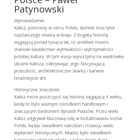
Patynowski
Wprowadzenie:
Kalisz, położony w sercu Polski, dumnie nosi tytuł
najstarszego miasta w kraju. Z bogatą historią
sięgającą ponad tysiąca lat, to urokliwe miasto
stanowi świadectwo wytrwałości i wytrzymałości
polskiej kultury. W tym eseju wyruszymy na wędrówkę
ulicami Kalisza, odkrywając jego fascynującą
przeszłość, architektoniczne skarby i barwne
teraźniejsze dni.
Historyczne znaczenie:
Kalisz może poszczycić się historią sięgającą X wieku,
kiedy to było ważnym ośrodkiem handlowym i
znaczącym bastionem dynastii Piastów. Przez wieki
Kalisz odgrywał kluczową rolę w kształtowaniu losów
Polski, będąc świadkiem narodzin i rozwoju wielu
wydarzeń historycznych. Miasto było świadkiem
panowania różnych władz, a także miało duże