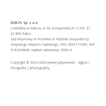
Zadzwoń lub napisz do mnie
E: pawel.patynowski(at)dgk.pl
T: 691 844 668
DGK.PL Sp. z o.o.
z siedzibą w Kaliszu, ul. M. Konopnickiej 6-12 lok. 31,
62-800 Kalisz
Sąd Rejonowy w Poznaniu IX Wydział Gospodarczy
Krajowego Rejestru Sądowego, KRS: 0001115499, NIP:
6182204006, kapitał zakładowy: 5000 zł.
Copyright © 2024-2026 paweł patynowski – dgk.pl |
fotografia | photography
najbliższe wydarzenia
Bezdomna – Kalisz, 09.2026
Młodzieżowy Dom Kultury – wystawa autorska, Kalisz,
10.2026
Ostrowskie Centrum Kultury, wystawa autorska,