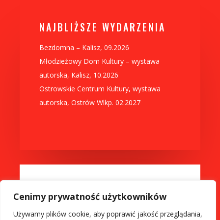
NAJBLIŻSZE WYDARZENIA
Bezdomna – Kalisz, 09.2026
Młodzieżowy Dom Kultury – wystawa
autorska, Kalisz, 10.2026
Ostrowskie Centrum Kultury, wystawa
autorska, Ostrów Wlkp. 02.2027
„LICZY SIĘ NIE TO, NA CO
Cenimy prywatność użytkowników
PATRZYSZ, TYLKO TO, CO
Używamy plików cookie, aby poprawić jakość przeglądania,