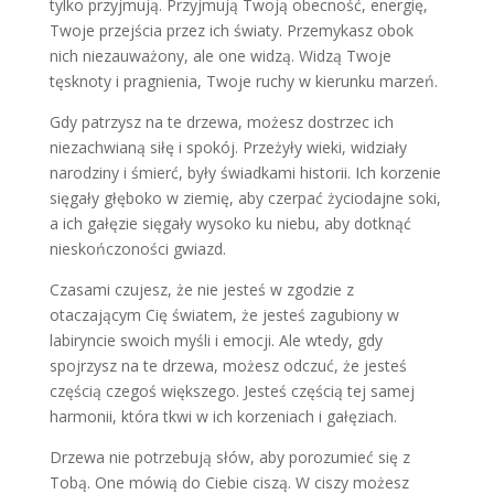
tylko przyjmują. Przyjmują Twoją obecność, energię,
Twoje przejścia przez ich światy. Przemykasz obok
nich niezauważony, ale one widzą. Widzą Twoje
tęsknoty i pragnienia, Twoje ruchy w kierunku marzeń.
Gdy patrzysz na te drzewa, możesz dostrzec ich
niezachwianą siłę i spokój. Przeżyły wieki, widziały
narodziny i śmierć, były świadkami historii. Ich korzenie
sięgały głęboko w ziemię, aby czerpać życiodajne soki,
a ich gałęzie sięgały wysoko ku niebu, aby dotknąć
nieskończoności gwiazd.
Czasami czujesz, że nie jesteś w zgodzie z
otaczającym Cię światem, że jesteś zagubiony w
labiryncie swoich myśli i emocji. Ale wtedy, gdy
spojrzysz na te drzewa, możesz odczuć, że jesteś
częścią czegoś większego. Jesteś częścią tej samej
harmonii, która tkwi w ich korzeniach i gałęziach.
Drzewa nie potrzebują słów, aby porozumieć się z
Tobą. One mówią do Ciebie ciszą. W ciszy możesz