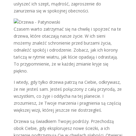
usłyszeć ich szept, mądrość, zaproszenie do
zanurzenia się w spokojnej obecności.
Czasem warto zatrzymać się na chwilę i spojrzeć na te
drzewa, które otaczają nasze życie. W ich sieni
możemy znaleźć schronienie przed burzami życia,
odnaleźć spokój i odrodzenie. Zobacz, jak ich korony
tańczą w rytmie wiatru, jak liście opadają i odrastają.
To przypomnienie, że w każdej zmianie kryje się
piękno.
I wtedy, gdy tylko drzewa patrzą na Ciebie, odkrywasz,
że nie jesteś sam. Jesteś połączony z całą przyrodą, ze
wszystkim, co żyje i oddycha na tej planecie. I
zrozumiesz, że Twoje marzenia i pragnienia są częścią
większej wizji, której jeszcze nie dostrzegłeś.
Drzewa są świadkiem Twojej podróży. Przechodzą
obok Ciebie, gdy eksplorujesz nowe ścieżki, a ich
korzenie podtrzymują Cię w chwilach słabości. Otwieraj